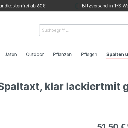
ndkostenfrei ab 60€
Blitzversand in 1-3 W
Jäten
Outdoor
Pflanzen
Pflegen
Spalten u
altaxt, klar lackiertmit g
51,50 €